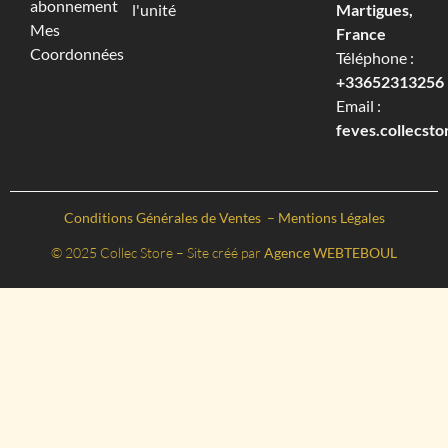
abonnement
l'unité
Martigues,
Mes
France
Coordonnées
Téléphone :
+33652313256‬
Email :
feves.collecst
Conditions Générales de Ventes
–
Mentions Légales
© 2025 Collec Store – Site créé par
Agence WEBTEBOUL