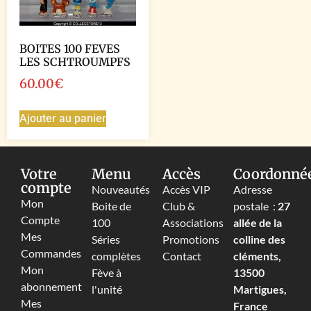
BOITES 100 FEVES
LES SCHTROUMPFS
60.00
€
Ajouter au panier
Votre
Menu
Accès
Coordonné
compte
Nouveautés
Accès VIP
Adresse
Mon
Boite de
Club &
postale :
27
Compte
100
Associations
allée de la
Mes
Séries
Promotions
colline des
Commandes
complètes
Contact
cléments,
Mon
Fève à
13500
abonnement
l'unité
Martigues,
Mes
France