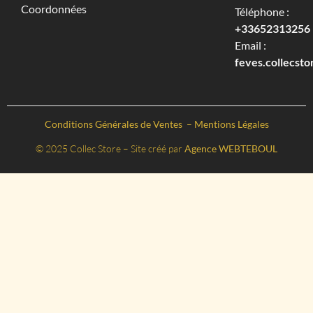
Coordonnées
Téléphone :
+33652313256‬
Email :
feves.collecst
Conditions Générales de Ventes
–
Mentions Légales
© 2025 Collec Store – Site créé par
Agence WEBTEBOUL