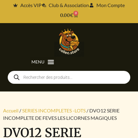
Accès VIP
Club & Association
Mon Compte
0
0.00
€
Accueil
/
SERIES INCOMPLETES -LOTS
/ DVO12 SERIE
INCOMPLETE DE FEVES LES LICORNES MAGIQUES
DVO12 SERIE