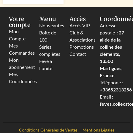
Votre
Menu
Accès
Coordonné
compte
Nouveautés
Accès VIP
Adresse
Mon
Boite de
Club &
postale :
27
Compte
100
Associations
allée de la
Mes
Séries
Promotions
colline des
Commandes
complètes
Contact
cléments,
Mon
Fève à
13500
abonnement
l'unité
Martigues,
Mes
France
Coordonnées
Téléphone :
+33652313256‬
Email :
feves.collecst
Conditions Générales de Ventes
–
Mentions Légales