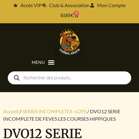
Accès VIP
Club & Association
Mon Compte
0
0.00
€
Accueil
/
SERIES INCOMPLETES -LOTS
/ DVO12 SERIE
INCOMPLETE DE FEVES LES COURSES HIPPIQUES
DVO12 SERIE