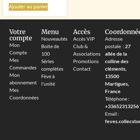
Ajouter au panier
Votre
Menu
Accès
Coordonné
compte
Nouveautés
Accès VIP
Adresse
Mon
Boite de
Club &
postale :
27
Compte
100
Associations
allée de la
Mes
Séries
Promotions
colline des
Commandes
complètes
Contact
cléments,
Mon
Fève à
13500
abonnement
l'unité
Martigues,
Mes
France
Coordonnées
Téléphone :
+33652313256‬
Email :
feves.collecst