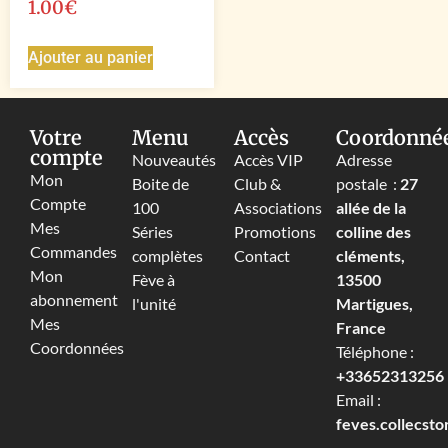
1.00
€
Ajouter au panier
Votre
Menu
Accès
Coordonné
compte
Nouveautés
Accès VIP
Adresse
Mon
Boite de
Club &
postale :
27
Compte
100
Associations
allée de la
Mes
Séries
Promotions
colline des
Commandes
complètes
Contact
cléments,
Mon
Fève à
13500
abonnement
l'unité
Martigues,
Mes
France
Coordonnées
Téléphone :
+33652313256‬
Email :
feves.collecst