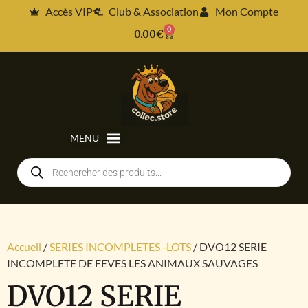
Accès VIP
Club & Association
Mon Compte
0
0.00
€
Accueil
/
SERIES INCOMPLETES -LOTS
/ DVO12 SERIE
INCOMPLETE DE FEVES LES ANIMAUX SAUVAGES
DVO12 SERIE