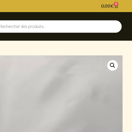
0
0.00
€