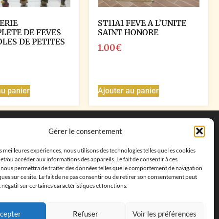
ERIE
ST11A1 FEVE A L’UNITE
LETE DE FEVES
SAINT HONORE
OLES DE PETITES
1.00
€
au panier
Ajouter au panier
Coordonnées
Gérer le consentement
Adresse postale :
27 allée de la colline des
es meilleures expériences, nous utilisons des technologies telles que les cookies
cléments, 13500 Martigues, France
et/ou accéder aux informations des appareils. Le fait de consentir à ces
Téléphone : ‭
+33652313256‬
 nous permettra de traiter des données telles que le comportement de navigation
Email :
feves.collecstore@gmail.com
ques sur ce site. Le fait de ne pas consentir ou de retirer son consentement peut
t négatif sur certaines caractéristiques et fonctions.
cepter
Refuser
Voir les préférences