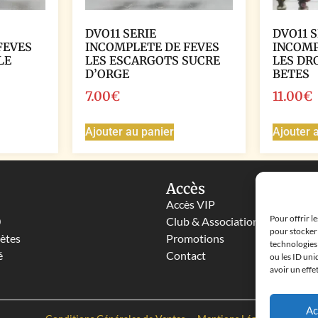
DVO11 SERIE
DVO11 S
FEVES
INCOMPLETE DE FEVES
INCOMP
LE
LES ESCARGOTS SUCRE
LES DR
D’ORGE
BETES
7.00
€
11.00
€
Ajouter au panier
Ajouter 
Accès
Accès VIP
Pour offrir l
0
Club & Associations
pour stocker 
lètes
Promotions
technologies
é
Contact
ou les ID uni
avoir un effe
Ac