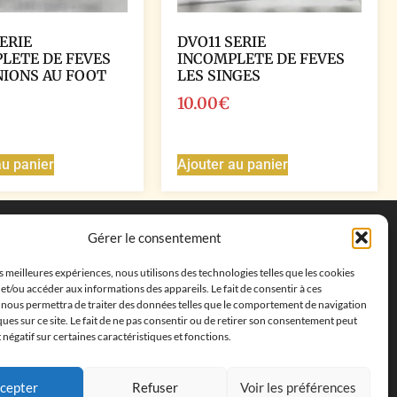
ERIE
DVO11 SERIE
LETE DE FEVES
INCOMPLETE DE FEVES
NIONS AU FOOT
LES SINGES
10.00
€
au panier
Ajouter au panier
Coordonnées
Gérer le consentement
Adresse postale :
27 allée de la colline des
es meilleures expériences, nous utilisons des technologies telles que les cookies
cléments, 13500 Martigues, France
et/ou accéder aux informations des appareils. Le fait de consentir à ces
Téléphone : ‭
+33652313256‬
 nous permettra de traiter des données telles que le comportement de navigation
Email :
feves.collecstore@gmail.com
ques sur ce site. Le fait de ne pas consentir ou de retirer son consentement peut
t négatif sur certaines caractéristiques et fonctions.
cepter
Refuser
Voir les préférences