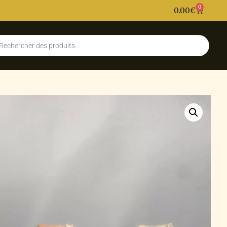
0
0.00
€