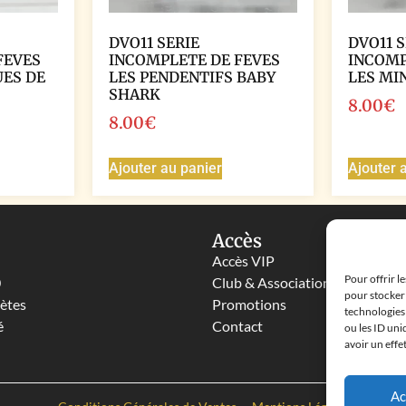
DVO11 SERIE
DVO11 S
FEVES
INCOMPLETE DE FEVES
INCOMP
ES DE
LES PENDENTIFS BABY
LES MI
SHARK
8.00
€
8.00
€
Ajouter au panier
Ajouter 
Accès
Accès VIP
Pour offrir l
0
Club & Associations
pour stocker 
lètes
Promotions
technologies
é
Contact
ou les ID uni
avoir un effe
Ac