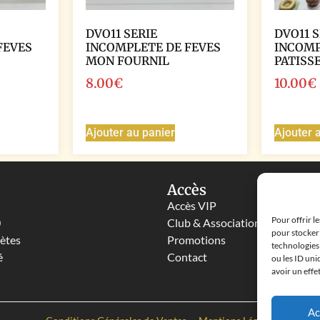
DVO11 SERIE
DVO11 S
FEVES
INCOMPLETE DE FEVES
INCOMP
MON FOURNIL
PATISS
8.00
€
10.00
€
Ajouter au panier
Ajouter 
Accès
Accès VIP
Pour offrir l
0
Club & Associations
pour stocker 
lètes
Promotions
technologies
é
Contact
ou les ID uni
avoir un effe
Ac