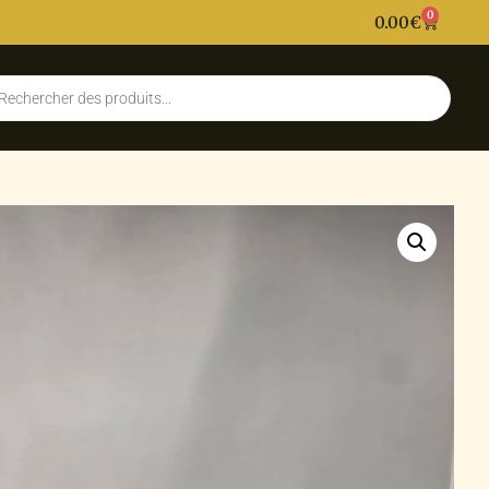
0
0.00
€