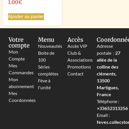
1.00
€
Ajouter au panier
Votre
Menu
Accès
Coordonné
compte
Nouveautés
Accès VIP
Adresse
Mon
Boite de
Club &
postale :
27
Compte
100
Associations
allée de la
Mes
Séries
Promotions
colline des
Commandes
complètes
Contact
cléments,
Mon
Fève à
13500
abonnement
l'unité
Martigues,
Mes
France
Coordonnées
Téléphone :
+33652313256‬
Email :
feves.collecst