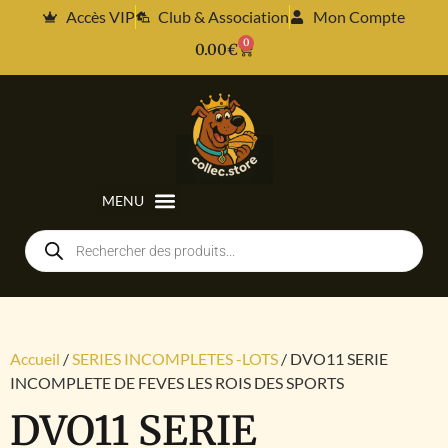
Accès VIP
Club & Association
Mon Compte
0
0.00
€
Accueil
/
SERIES INCOMPLETES -LOTS
/ DVO11 SERIE
INCOMPLETE DE FEVES LES ROIS DES SPORTS
DVO11 SERIE