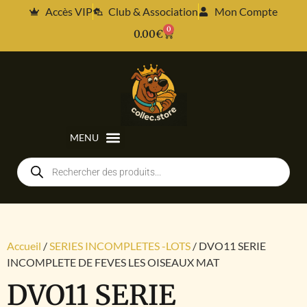
Accès VIP
Club & Association
Mon Compte
0
0.00
€
Accueil
/
SERIES INCOMPLETES -LOTS
/ DVO11 SERIE
INCOMPLETE DE FEVES LES OISEAUX MAT
DVO11 SERIE