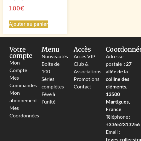
1.00
€
Ajouter au panier
Votre
Menu
Accès
Coordonné
compte
Nouveautés
Accès VIP
Adresse
Mon
Boite de
Club &
postale :
27
Compte
100
Associations
allée de la
Mes
Séries
Promotions
colline des
Commandes
complètes
Contact
cléments,
Mon
Fève à
13500
abonnement
l'unité
Martigues,
Mes
France
Coordonnées
Téléphone :
+33652313256‬
Email :
feves.collecst