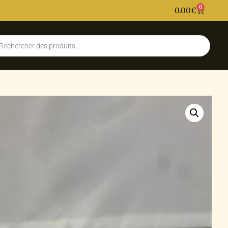
0
0.00
€