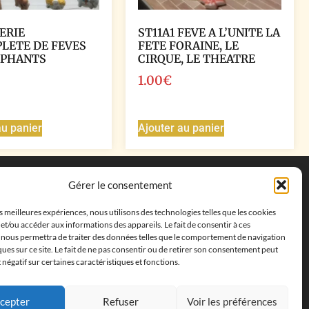
ERIE
ST11A1 FEVE A L’UNITE LA
LETE DE FEVES
FETE FORAINE, LE
EPHANTS
CIRQUE, LE THEATRE
1.00
€
au panier
Ajouter au panier
Coordonnées
Gérer le consentement
Adresse postale :
27 allée de la colline des
es meilleures expériences, nous utilisons des technologies telles que les cookies
cléments, 13500 Martigues, France
et/ou accéder aux informations des appareils. Le fait de consentir à ces
Téléphone : ‭
+33652313256‬
 nous permettra de traiter des données telles que le comportement de navigation
Email :
feves.collecstore@gmail.com
ques sur ce site. Le fait de ne pas consentir ou de retirer son consentement peut
t négatif sur certaines caractéristiques et fonctions.
cepter
Refuser
Voir les préférences