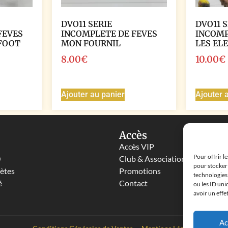
DVO11 SERIE
DVO11 S
FEVES
INCOMPLETE DE FEVES
INCOMP
 FOOT
MON FOURNIL
LES EL
8.00
€
10.00
€
Ajouter au panier
Ajouter 
Accès
Accès VIP
Pour offrir l
0
Club & Associations
pour stocker 
lètes
Promotions
technologies
é
Contact
ou les ID uni
avoir un effe
Ac