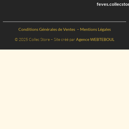
feves.collecst
Conditions Générales de Ventes
–
Mentions Légales
© 2025 Collec Store – Site créé par
Agence WEBTEBOUL