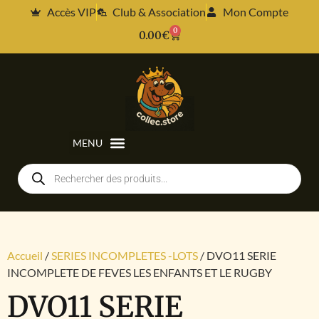
Accès VIP
Club & Association
Mon Compte
0
0.00
€
Accueil
/
SERIES INCOMPLETES -LOTS
/ DVO11 SERIE
INCOMPLETE DE FEVES LES ENFANTS ET LE RUGBY
DVO11 SERIE