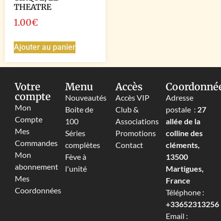
THEATRE
1.00
€
Ajouter au panier
Votre
Menu
Accès
Coordonné
compte
Nouveautés
Accès VIP
Adresse
Mon
Boite de
Club &
postale :
27
Compte
100
Associations
allée de la
Mes
Séries
Promotions
colline des
Commandes
complètes
Contact
cléments,
Mon
Fève à
13500
abonnement
l'unité
Martigues,
Mes
France
Coordonnées
Téléphone :
+33652313256‬
Email :