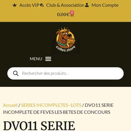
Accès VIP
Club & Association
Mon Compte
0
0.00
€
Accueil
/
SERIES INCOMPLETES -LOTS
/ DVO11 SERIE
INCOMPLETE DE FEVES LES BETES DE CONCOURS
DVO11 SERIE