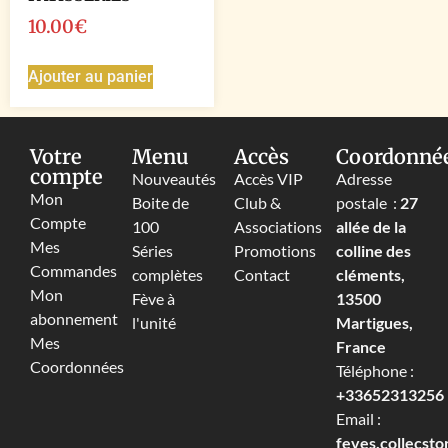
10.00
€
Ajouter au panier
Votre
Menu
Accès
Coordonné
compte
Nouveautés
Accès VIP
Adresse
Mon
Boite de
Club &
postale :
27
Compte
100
Associations
allée de la
Mes
Séries
Promotions
colline des
Commandes
complètes
Contact
cléments,
Mon
Fève à
13500
abonnement
l'unité
Martigues,
Mes
France
Coordonnées
Téléphone :
+33652313256‬
Email :
feves.collecst