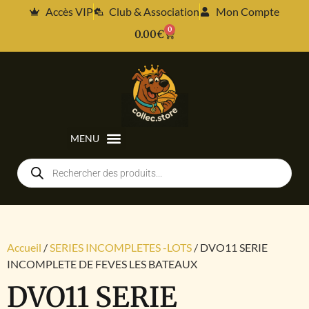
Accès VIP
Club & Association
Mon Compte
0
0.00
€
Accueil
/
SERIES INCOMPLETES -LOTS
/ DVO11 SERIE
INCOMPLETE DE FEVES LES BATEAUX
DVO11 SERIE