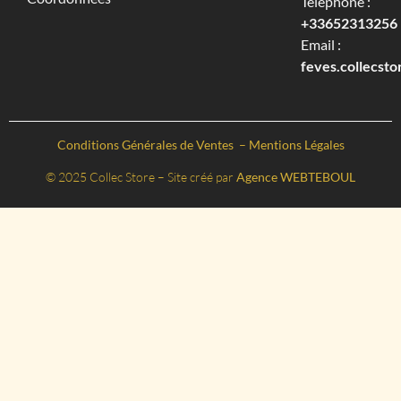
Téléphone :
+33652313256‬
Email :
feves.collecst
Conditions Générales de Ventes
–
Mentions Légales
© 2025 Collec Store – Site créé par
Agence WEBTEBOUL