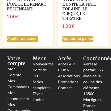
L’UNITE LE RENARD
L’UNITE LA FETE
ET L’ENFANT
FORAINE, LE
CIRQUE, LE
1.00
€
THEATRE
1.00
€
Ajouter au panier
Ajouter au panier
Votre
Menu
Accès
Coordonné
compte
Nouveautés
Accès VIP
Adresse
Mon
Boite de
Club &
postale :
27
Compte
100
Associations
allée de la
Mes
Séries
Promotions
colline des
Commandes
complètes
Contact
cléments,
Mon
Fève à
13500
abonnement
l'unité
Martigues,
Mes
France
Coordonnées