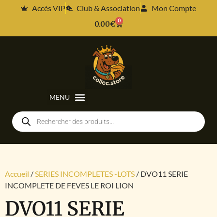
Accès VIP
Club & Association
Mon Compte
0
0.00
€
Accueil
/
SERIES INCOMPLETES -LOTS
/ DVO11 SERIE
INCOMPLETE DE FEVES LE ROI LION
DVO11 SERIE