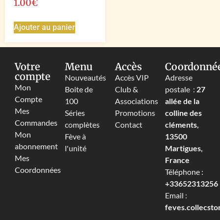
1.00
€
Ajouter au panier
Votre
Menu
Accès
Coordonné
compte
Nouveautés
Accès VIP
Adresse
Mon
Boite de
Club &
postale :
27
Compte
100
Associations
allée de la
Mes
Séries
Promotions
colline des
Commandes
complètes
Contact
cléments,
Mon
Fève à
13500
abonnement
l'unité
Martigues,
Mes
France
Coordonnées
Téléphone :
+33652313256‬
Email :
feves.collecst