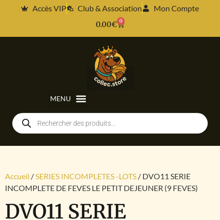
Accès VIP
Club & Association
Mon Compte
0
0.00
€
Accueil
/
SERIES INCOMPLETES -LOTS
/ DVO11 SERIE
INCOMPLETE DE FEVES LE PETIT DEJEUNER (9 FEVES)
DVO11 SERIE