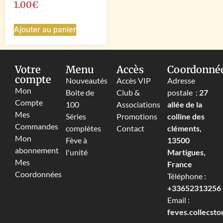
1.00
€
Ajouter au panier
Votre
Menu
Accès
Coordonné
compte
Nouveautés
Accès VIP
Adresse
Mon
Boite de
Club &
postale :
27
Compte
100
Associations
allée de la
Mes
Séries
Promotions
colline des
Commandes
complètes
Contact
cléments,
Mon
Fève à
13500
abonnement
l'unité
Martigues,
Mes
France
Coordonnées
Téléphone :
+33652313256‬
Email :
feves.collecst