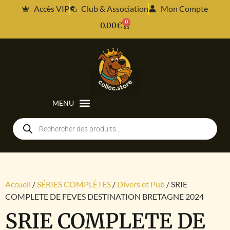
Accès VIP
Club & Association
Mon Compte
0
0.00
€
Accueil
/
SÉRIES COMPLÈTES
/
Divers et Pub
/ SRIE
COMPLETE DE FEVES DESTINATION BRETAGNE 2024
SRIE COMPLETE DE