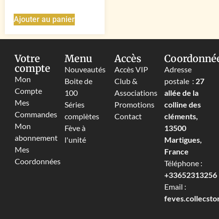
Ajouter au panier
Votre
Menu
Accès
Coordonné
compte
Nouveautés
Accès VIP
Adresse
Mon
Boite de
Club &
postale :
27
Compte
100
Associations
allée de la
Mes
Séries
Promotions
colline des
Commandes
complètes
Contact
cléments,
Mon
Fève à
13500
abonnement
l'unité
Martigues,
Mes
France
Coordonnées
Téléphone :
+33652313256‬
Email :
feves.collecst