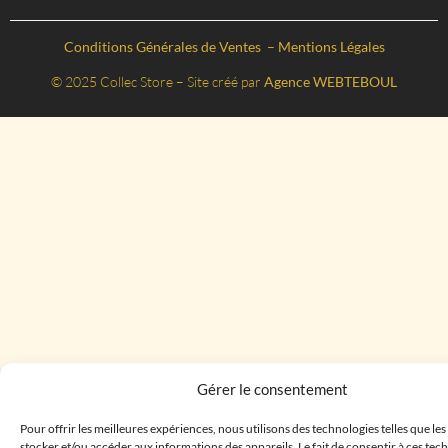
Conditions Générales de Ventes
–
Mentions Légales
© 2025 Collec Store – Site créé par
Agence WEBTEBOUL
Gérer le consentement
Pour offrir les meilleures expériences, nous utilisons des technologies telles que le
stocker et/ou accéder aux informations des appareils. Le fait de consentir à ces te