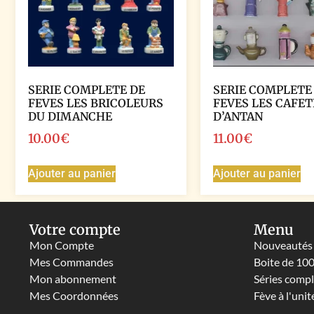
SERIE COMPLETE DE
SERIE COMPLETE
FEVES LES BRICOLEURS
FEVES LES CAFET
DU DIMANCHE
D’ANTAN
10.00
€
11.00
€
Ajouter au panier
Ajouter au panier
Votre compte
Menu
Mon Compte
Nouveautés
Mes Commandes
Boite de 10
Mon abonnement
Séries comp
Mes Coordonnées
Fève à l'unit