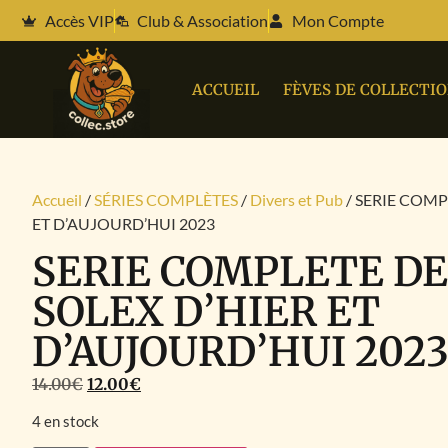
Accès VIP
Club & Association
Mon Compte
ACCUEIL
FÈVES DE COLLECTI
Accueil
/
SÉRIES COMPLÈTES
/
Divers et Pub
/ SERIE COMP
ET D’AUJOURD’HUI 2023
SERIE COMPLETE DE
SOLEX D’HIER ET
D’AUJOURD’HUI 202
14.00
€
12.00
€
4 en stock