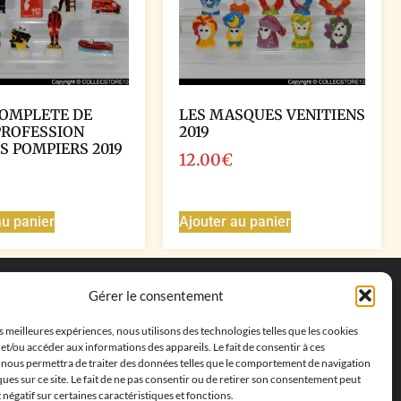
COMPLETE DE
LES MASQUES VENITIENS
PROFESSION
2019
S POMPIERS 2019
12.00
€
au panier
Ajouter au panier
Coordonnées
Gérer le consentement
Adresse postale :
27 allée de la colline des
es meilleures expériences, nous utilisons des technologies telles que les cookies
cléments, 13500 Martigues, France
et/ou accéder aux informations des appareils. Le fait de consentir à ces
Téléphone : ‭
+33652313256‬
 nous permettra de traiter des données telles que le comportement de navigation
Email :
feves.collecstore@gmail.com
ques sur ce site. Le fait de ne pas consentir ou de retirer son consentement peut
t négatif sur certaines caractéristiques et fonctions.