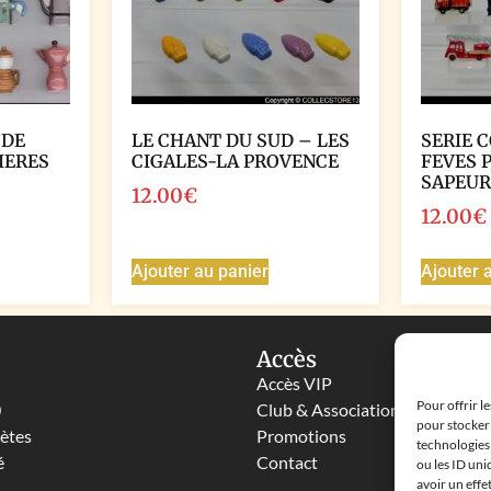
 DE
LE CHANT DU SUD – LES
SERIE 
IERES
CIGALES-LA PROVENCE
FEVES 
SAPEUR
12.00
€
12.00
€
Ajouter au panier
Ajouter 
Accès
Accès VIP
Pour offrir l
0
Club & Associations
pour stocker 
lètes
Promotions
technologies
é
Contact
ou les ID uni
avoir un effe