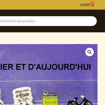
0
0.00
€