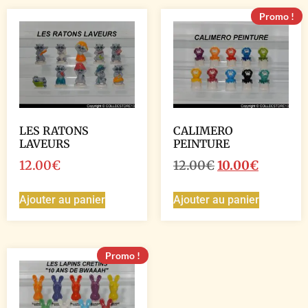
Promo !
LES RATONS
CALIMERO
LAVEURS
PEINTURE
12.00
€
12.00
€
10.00
€
Ajouter au panier
Ajouter au panier
Promo !