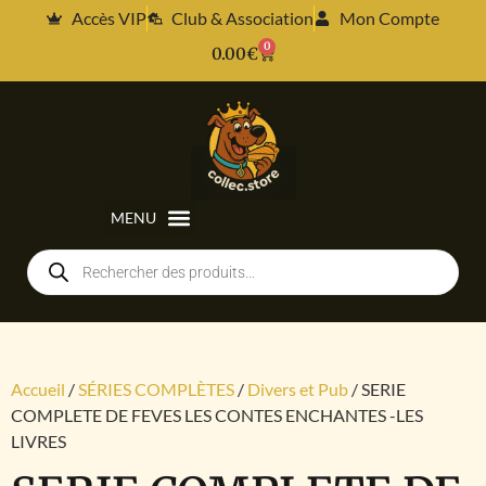
Accès VIP
Club & Association
Mon Compte
0
0.00
€
Accueil
/
SÉRIES COMPLÈTES
/
Divers et Pub
/ SERIE
COMPLETE DE FEVES LES CONTES ENCHANTES -LES
LIVRES