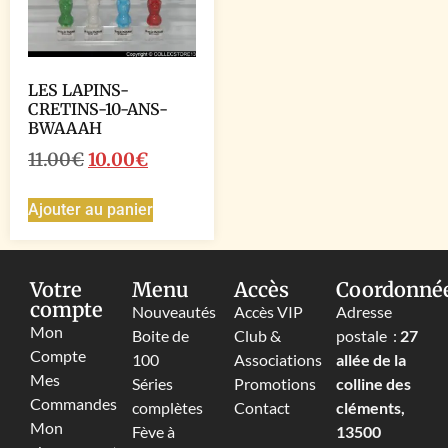
LES LAPINS-
CRETINS-10-ANS-
BWAAAH
11.00
€
10.00
€
Ajouter au panier
Votre
Menu
Accès
Coordonné
compte
Nouveautés
Accès VIP
Adresse
Mon
Boite de
Club &
postale :
27
Compte
100
Associations
allée de la
Mes
Séries
Promotions
colline des
Commandes
complètes
Contact
cléments,
Mon
Fève à
13500