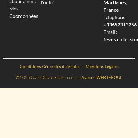
abonnement
l'unité
Martigues,
Mes
France
Coordonnées
Téléphone :
+33652313256‬
Email :
feves.collecst
Conditions Générales de Ventes
–
Mentions Légales
© 2025 Collec Store – Site créé par
Agence WEBTEBOUL