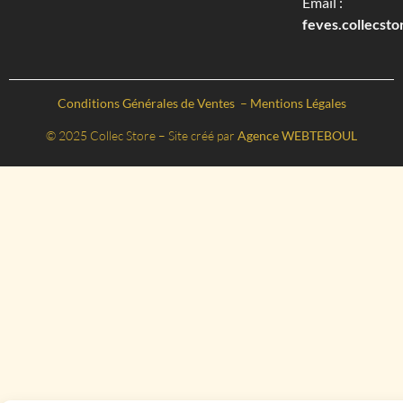
Email :
feves.collecst
Conditions Générales de Ventes
–
Mentions Légales
© 2025 Collec Store – Site créé par
Agence WEBTEBOUL