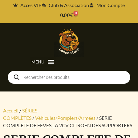
Accès VIP
Club & Association
Mon Compte
0
0.00
€
Accueil
/
SÉRIES
COMPLÈTES
/
Véhicules/Pompiers/Armées
/ SERIE
COMPLETE DE FEVES LA 2CV CITROEN DES SUPPORTERS