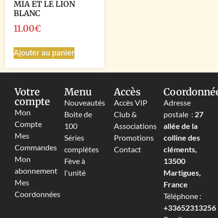
MIA ET LE LION
BLANC
11.00
€
Ajouter au panier
Votre
Menu
Accès
Coordonné
compte
Nouveautés
Accès VIP
Adresse
Mon
Boite de
Club &
postale :
27
Compte
100
Associations
allée de la
Mes
Séries
Promotions
colline des
Commandes
complètes
Contact
cléments,
Mon
Fève à
13500
abonnement
l'unité
Martigues,
Mes
France
Coordonnées
Téléphone :
+33652313256‬