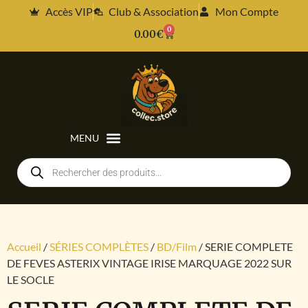
Accès VIP
Club & Association
Mon Compte
0
0.00
€
Accueil
/
SÉRIES COMPLÈTES
/
BD/Film
/ SERIE COMPLETE
DE FEVES ASTERIX VINTAGE IRISE MARQUAGE 2022 SUR
LE SOCLE