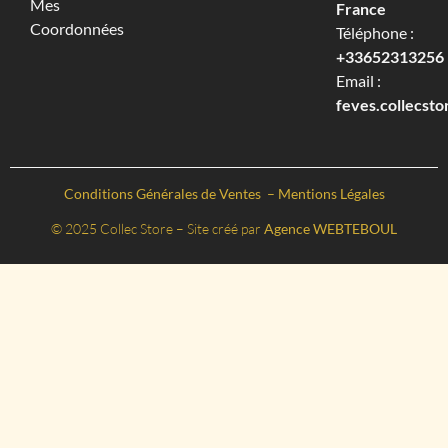
Mes
France
Coordonnées
Téléphone :
+33652313256‬
Email :
feves.collecst
Conditions Générales de Ventes
–
Mentions Légales
© 2025 Collec Store – Site créé par
Agence WEBTEBOUL