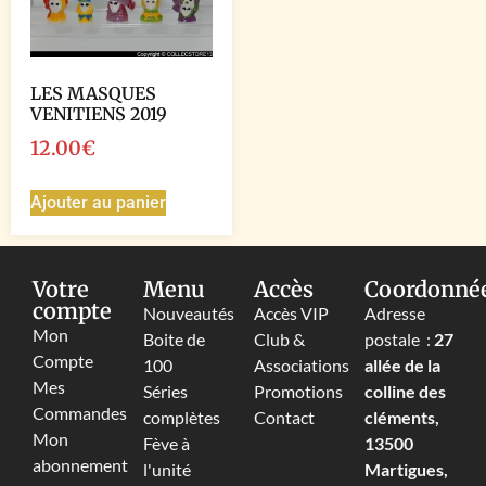
LES MASQUES
VENITIENS 2019
12.00
€
Ajouter au panier
Votre
Menu
Accès
Coordonné
compte
Nouveautés
Accès VIP
Adresse
Mon
Boite de
Club &
postale :
27
Compte
100
Associations
allée de la
Mes
Séries
Promotions
colline des
Commandes
complètes
Contact
cléments,
Mon
Fève à
13500
abonnement
l'unité
Martigues,