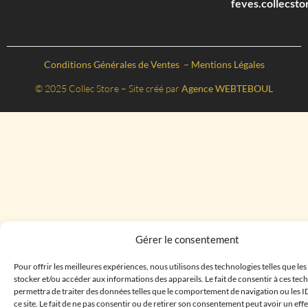
feves.collecst
Conditions Générales de Ventes
–
Mentions Légales
© 2025 Collec Store – Site créé par
Agence WEBTEBOUL
Gérer le consentement
Pour offrir les meilleures expériences, nous utilisons des technologies telles que le
stocker et/ou accéder aux informations des appareils. Le fait de consentir à ces te
permettra de traiter des données telles que le comportement de navigation ou les I
ce site. Le fait de ne pas consentir ou de retirer son consentement peut avoir un effe