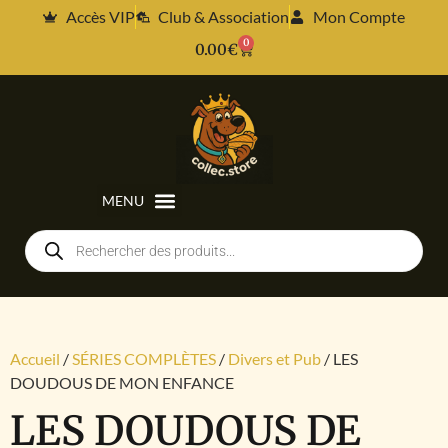
Accès VIP
Club & Association
Mon Compte
0
0.00
€
Accueil
/
SÉRIES COMPLÈTES
/
Divers et Pub
/ LES
DOUDOUS DE MON ENFANCE
LES DOUDOUS DE