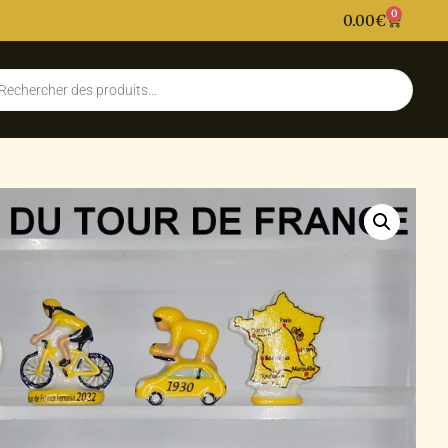
0
0.00
€