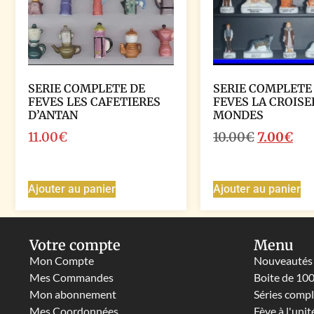
SERIE COMPLETE DE
SERIE COMPLETE
FEVES LES CAFETIERES
FEVES LA CROISE
D’ANTAN
MONDES
11.00
€
10.00
€
7.00
€
Ajouter au panier
Ajouter au panier
Votre compte
Menu
Mon Compte
Nouveautés
Mes Commandes
Boite de 10
Mon abonnement
Séries comp
Mes Coordonnées
Fève à l'unit