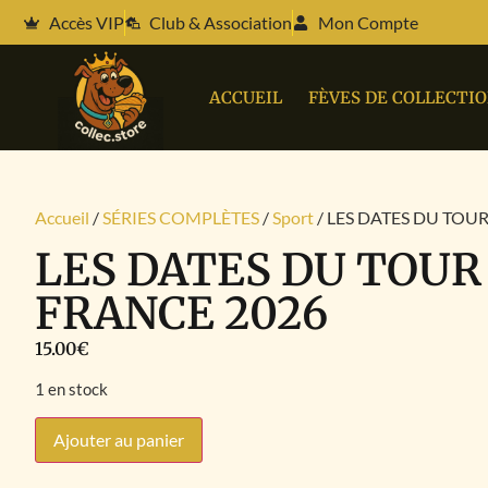
Accès VIP
Club & Association
Mon Compte
ACCUEIL
FÈVES DE COLLECTI
Accueil
/
SÉRIES COMPLÈTES
/
Sport
/ LES DATES DU TOU
LES DATES DU TOUR
FRANCE 2026
15.00
€
1 en stock
Ajouter au panier