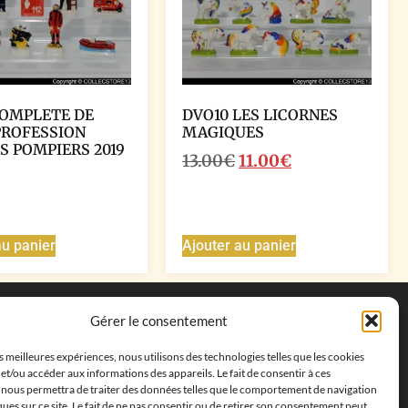
COMPLETE DE
DVO10 LES LICORNES
PROFESSION
MAGIQUES
S POMPIERS 2019
13.00
€
11.00
€
au panier
Ajouter au panier
Coordonnées
Gérer le consentement
Adresse postale :
27 allée de la colline des
es meilleures expériences, nous utilisons des technologies telles que les cookies
cléments, 13500 Martigues, France
et/ou accéder aux informations des appareils. Le fait de consentir à ces
Téléphone : ‭
+33652313256‬
 nous permettra de traiter des données telles que le comportement de navigation
Email :
feves.collecstore@gmail.com
ques sur ce site. Le fait de ne pas consentir ou de retirer son consentement peut