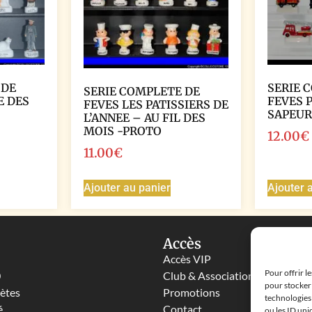
 DE
SERIE 
SERIE COMPLETE DE
E DES
FEVES 
FEVES LES PATISSIERS DE
SAPEUR
L’ANNEE – AU FIL DES
MOIS -PROTO
12.00
€
11.00
€
Ajouter au panier
Ajouter 
Accès
Accès VIP
Pour offrir l
0
Club & Associations
pour stocker 
lètes
Promotions
technologies
é
Contact
ou les ID uni