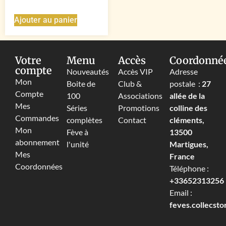
Ajouter au panier
Votre
Menu
Accès
Coordonné
compte
Nouveautés
Accès VIP
Adresse
Mon
Boite de
Club &
postale :
27
Compte
100
Associations
allée de la
Mes
Séries
Promotions
colline des
Commandes
complètes
Contact
cléments,
Mon
Fève à
13500
abonnement
l'unité
Martigues,
Mes
France
Coordonnées
Téléphone :
+33652313256‬
Email :
feves.collecst