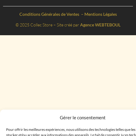
Conditions Générales de Ventes
–
Mentions Légales
© 2025 Collec Store – Site créé par
Agence WEBTEBOUL
Gérer le consentement
Pour offrir les meilleures expériences, nous utilisons des technologies telles que le
stocker et/ou accéder aux informations des appareils. Le fait de consentir à ces te