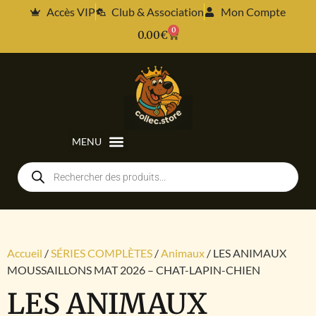
Accès VIP
Club & Association
Mon Compte
0
0.00
€
Accueil
/
SÉRIES COMPLÈTES
/
Animaux
/ LES ANIMAUX
MOUSSAILLONS MAT 2026 – CHAT-LAPIN-CHIEN
LES ANIMAUX