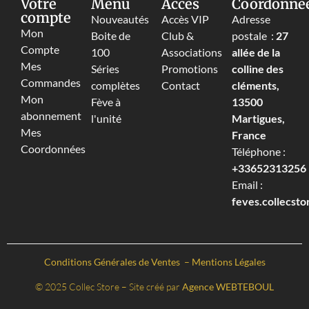
Votre
Menu
Accès
Coordonné
compte
Nouveautés
Accès VIP
Adresse
Mon
Boite de
Club &
postale :
27
Compte
100
Associations
allée de la
Mes
Séries
Promotions
colline des
Commandes
complètes
Contact
cléments,
Mon
Fève à
13500
abonnement
l'unité
Martigues,
Mes
France
Coordonnées
Téléphone :
+33652313256‬
Email :
feves.collecst
Conditions Générales de Ventes
–
Mentions Légales
© 2025 Collec Store – Site créé par
Agence WEBTEBOUL