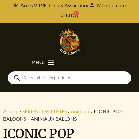
Accès VIP
Club & Association
Mon Compte
0
0.00
€
Accueil
/
SÉRIES COMPLÈTES
/
Animaux
/ ICONIC POP
BALOONS – ANIMAUX BALLONS
ICONIC POP