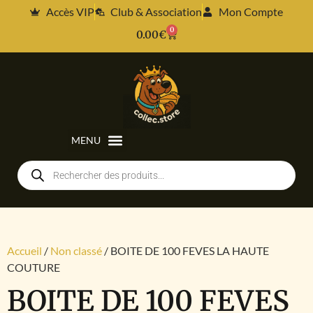
Accès VIP
Club & Association
Mon Compte
0
0.00
€
Accueil
/
Non classé
/ BOITE DE 100 FEVES LA HAUTE
COUTURE
BOITE DE 100 FEVES