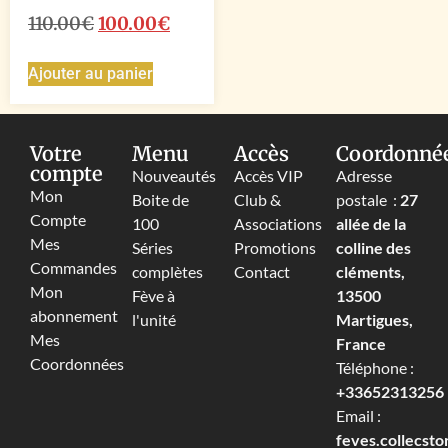
110.00
€
100.00
€
Ajouter au panier
Votre
Menu
Accès
Coordonné
compte
Nouveautés
Accès VIP
Adresse
Mon
Boite de
Club &
postale :
27
Compte
100
Associations
allée de la
Mes
Séries
Promotions
colline des
Commandes
complètes
Contact
cléments,
Mon
Fève à
13500
abonnement
l'unité
Martigues,
Mes
France
Coordonnées
Téléphone :
+33652313256‬
Email :
feves.collecst