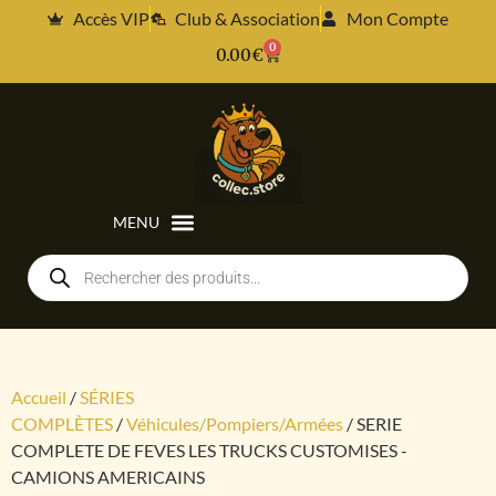
Accès VIP
Club & Association
Mon Compte
0
0.00
€
Accueil
/
SÉRIES
COMPLÈTES
/
Véhicules/Pompiers/Armées
/ SERIE
COMPLETE DE FEVES LES TRUCKS CUSTOMISES -
CAMIONS AMERICAINS