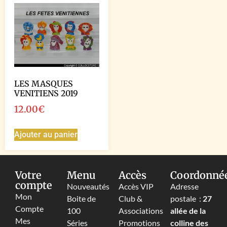
LES MASQUES
VENITIENS 2019
12.00
€
Ajouter au panier
Votre
Menu
Accès
Coordonné
compte
Nouveautés
Accès VIP
Adresse
Mon
Boite de
Club &
postale :
27
Compte
100
Associations
allée de la
Mes
Séries
Promotions
colline des