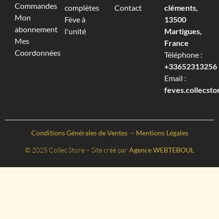
Commandes
complètes
Contact
cléments,
Mon
Fève à
13500
abonnement
l'unité
Martigues,
Mes
France
Coordonnées
Téléphone :
+33652313256‬
Email :
feves.collecst
Conditions Générales de Ventes
–
Mentions Légales
© 2025 Collec Store – Site créé par
Agence WEBTEBOUL