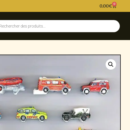
0
0.00
€