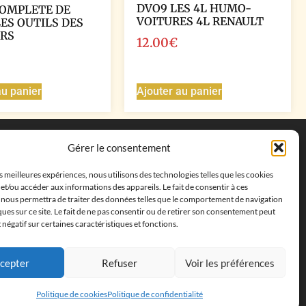
DVO9 LES 4L HUMO-
COMPLETE DE
VOITURES 4L RENAULT
LES OUTILS DES
RS
12.00
€
au panier
Ajouter au panier
Coordonnées
Gérer le consentement
Adresse postale :
27 allée de la colline des
es meilleures expériences, nous utilisons des technologies telles que les cookies
cléments, 13500 Martigues, France
et/ou accéder aux informations des appareils. Le fait de consentir à ces
Téléphone : ‭
+33652313256‬
 nous permettra de traiter des données telles que le comportement de navigation
Email :
feves.collecstore@gmail.com
ques sur ce site. Le fait de ne pas consentir ou de retirer son consentement peut
t négatif sur certaines caractéristiques et fonctions.
cepter
Refuser
Voir les préférences
Politique de cookies
Politique de confidentialité