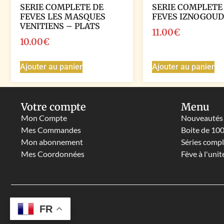
SERIE COMPLETE DE
SERIE COMPLETE
FEVES LES MASQUES
FEVES IZNOGOUD
VENITIENS – PLATS
11.00
€
10.00
€
Ajouter au panier
Ajouter au panier
Votre compte
Menu
Mon Compte
Nouveautés
Mes Commandes
Boite de 10
Mon abonnement
Séries comp
Mes Coordonnées
Fève à l'unit
FR