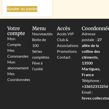
Ajouter au panier
Votre
Menu
Accès
Coordonné
compte
Nouveautés
Accès VIP
Adresse
Mon
Boite de
Club &
postale :
27
Compte
100
Associations
allée de la
Mes
Séries
Promotions
colline des
Commandes
complètes
Contact
cléments,
Mon
Fève à
13500
abonnement
l'unité
Martigues,
Mes
France
Coordonnées
Téléphone :
+33652313256‬
Email :
feves.collecst