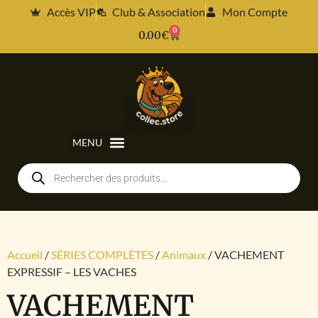
Accès VIP
Club & Association
Mon Compte
0
0.00
€
Accueil
/
SÉRIES COMPLÈTES
/
Animaux
/ VACHEMENT
EXPRESSIF – LES VACHES
VACHEMENT