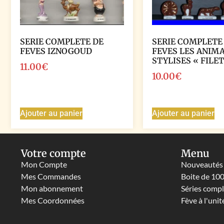
SERIE COMPLETE DE
SERIE COMPLETE
FEVES IZNOGOUD
FEVES LES ANIM
STYLISES « FILET
11.00
€
10.00
€
Ajouter au panier
Ajouter au panier
Votre compte
Menu
Mon Compte
Nouveautés
Mes Commandes
Boite de 10
Mon abonnement
Séries comp
Mes Coordonnées
Fève à l'unit