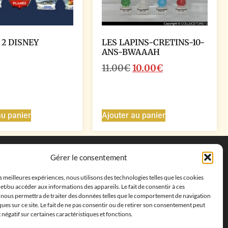
 2 DISNEY
LES LAPINS-CRETINS-10-
ANS-BWAAAH
11.00
€
10.00
€
au panier
Ajouter au panier
Coordonnées
Gérer le consentement
Adresse postale :
27 allée de la colline des
es meilleures expériences, nous utilisons des technologies telles que les cookies
cléments, 13500 Martigues, France
et/ou accéder aux informations des appareils. Le fait de consentir à ces
Téléphone : ‭
+33652313256‬
 nous permettra de traiter des données telles que le comportement de navigation
Email :
feves.collecstore@gmail.com
ques sur ce site. Le fait de ne pas consentir ou de retirer son consentement peut
t négatif sur certaines caractéristiques et fonctions.