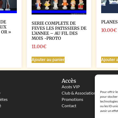
 DE
PLANES
SERIE COMPLETE DE
AUX
FEVES LES PATISSIERS DE
10.00
€
 OR »
L’ANNEE – AU FIL DES
MOIS -PROTO
11.00
€
Ajouter au panier
Ajouter 
Accès
Accès VIP
Pour offrir l
0
Club & Associations
pour stocker 
lètes
Promotions
technologies
é
Contact
ou les ID uni
avoir un effe