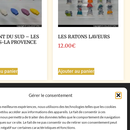
NT DU SUD – LES
LES RATONS LAVEURS
S-LA PROVENCE
12.00
€
au panier
Ajouter au panier
Coordonnées
Gérer le consentement
Adresse postale :
27 allée de la colline des
es meilleures expériences, nous utilisons des technologies telles que les cookies
cléments, 13500 Martigues, France
et/ou accéder aux informations des appareils. Le fait de consentir à ces
Téléphone : ‭
+33652313256‬
 nous permettra de traiter des données telles que le comportement de navigation
Email :
feves.collecstore@gmail.com
ques sur ce site. Le fait de ne pas consentir ou de retirer son consentement peut
t négatif sur certaines caractéristiques et fonctions.