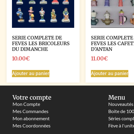
SERIE COMPLETE DE
SERIE COMPLETE
FEVES LES BRICOLEURS
FEVES LES CAFET
DU DIMANCHE
D’ANTAN
10.00
€
11.00
€
Ajouter au panier
Ajouter au panier
Votre compte
Menu
Mon Compte
Nouveautés
Mes Commandes
Boite de 10
Mon abonnement
Séries comp
Mes Coordonnées
Fève à l'unit