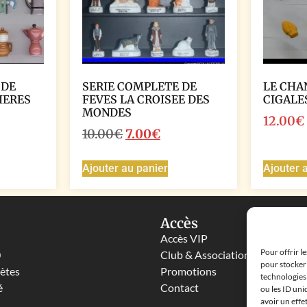
 DE
SERIE COMPLETE DE
LE CHA
IERES
FEVES LA CROISEE DES
CIGALE
MONDES
12.00
€
10.00
€
7.00
€
Ajouter au panier
Ajouter 
Accès
Accès VIP
Pour offrir l
0
Club & Associations
pour stocker 
lètes
Promotions
technologies
é
Contact
ou les ID uni
avoir un effe