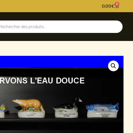
0
0.00
€