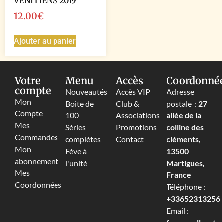
VENITIENS 2019
12.00
€
Ajouter au panier
Votre
Menu
Accès
Coordonné
compte
Nouveautés
Accès VIP
Adresse
Mon
Boite de
Club &
postale :
27
Compte
100
Associations
allée de la
Mes
Séries
Promotions
colline des
Commandes
complètes
Contact
cléments,
Mon
Fève à
13500
abonnement
l'unité
Martigues,
Mes
France
Coordonnées
Téléphone :
+33652313256‬
Email :