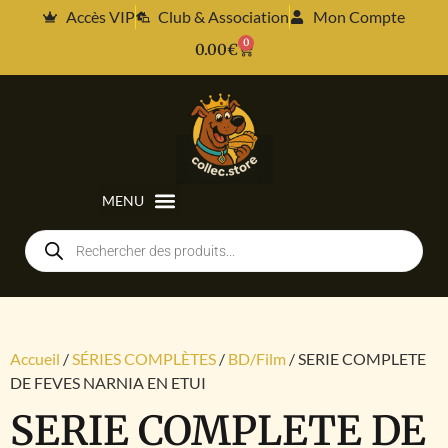
Accès VIP
Club & Association
Mon Compte
0
0.00
€
Accueil
/
SÉRIES COMPLÈTES
/
BD/Film
/ SERIE COMPLETE
DE FEVES NARNIA EN ETUI
SERIE COMPLETE DE