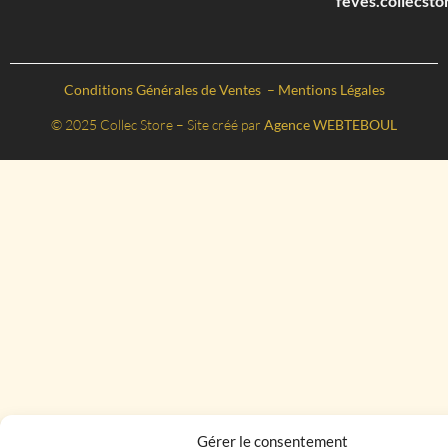
feves.collecst
Conditions Générales de Ventes
–
Mentions Légales
© 2025 Collec Store – Site créé par
Agence WEBTEBOUL
Gérer le consentement