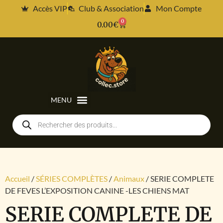
Accès VIP
Club & Association
Mon Compte
0
0.00
€
Accueil
/
SÉRIES COMPLÈTES
/
Animaux
/ SERIE COMPLETE
DE FEVES L’EXPOSITION CANINE -LES CHIENS MAT
SERIE COMPLETE DE