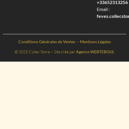
+33652313256‬
Email :
feves.collecst
Conditions Générales de Ventes
–
Mentions Légales
© 2025 Collec Store – Site créé par
Agence WEBTEBOUL