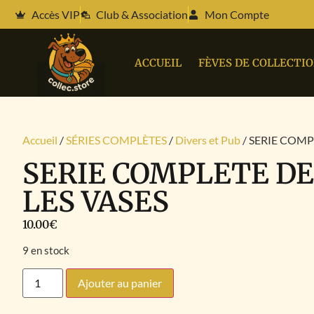
Accès VIP
Club & Association
Mon Compte
ACCUEIL
FÈVES DE COLLECTI
Accueil
/
SÉRIES COMPLÈTES
/
Divers et Pub
/ SERIE COMP
SERIE COMPLETE DE
LES VASES
10.00
€
9 en stock
Ajouter au panier