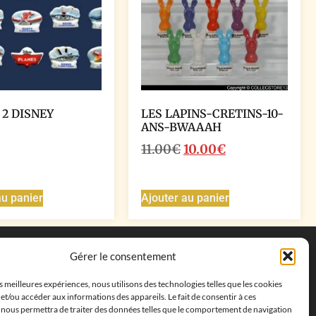
 2 DISNEY
LES LAPINS-CRETINS-10-
ANS-BWAAAH
11.00
€
10.00
€
au panier
Ajouter au panier
Coordonnées
Gérer le consentement
Adresse postale :
27 allée de la colline des
es meilleures expériences, nous utilisons des technologies telles que les cookies
cléments, 13500 Martigues, France
et/ou accéder aux informations des appareils. Le fait de consentir à ces
Téléphone : ‭
+33652313256‬
 nous permettra de traiter des données telles que le comportement de navigation