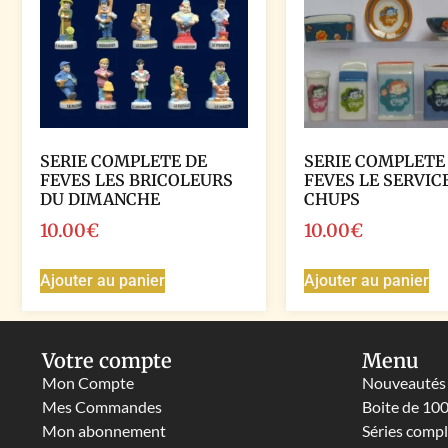
SERIE COMPLETE DE
SERIE COMPLETE
FEVES LES BRICOLEURS
FEVES LE SERVIC
DU DIMANCHE
CHUPS
10.00
€
10.00
€
Ajouter au panier
Ajouter au panier
Votre compte
Menu
Mon Compte
Nouveautés
Mes Commandes
Boite de 10
Mon abonnement
Séries comp