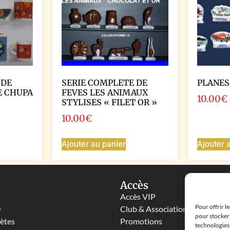
 DE
SERIE COMPLETE DE
PLANES
E CHUPA
FEVES LES ANIMAUX
10.00
€
STYLISES « FILET OR »
10.00
€
Ajouter au panier
Ajouter 
Accès
Accès VIP
Pour offrir l
0
Club & Associations
pour stocker 
lètes
Promotions
technologies