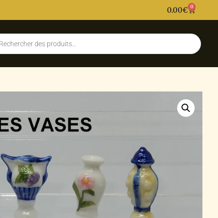
0
0.00
€