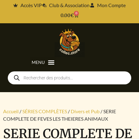
Accès VIP
Club & Association
Mon Compte
0
0.00
€
Accueil
/
SÉRIES COMPLÈTES
/
Divers et Pub
/ SERIE
COMPLETE DE FEVES LES THEIERES ANIMAUX
SERIE COMPLETE DE