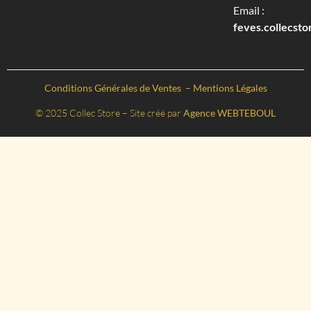
Email :
feves.collecst
Conditions Générales de Ventes
–
Mentions Légales
© 2025 Collec Store – Site créé par
Agence WEBTEBOUL