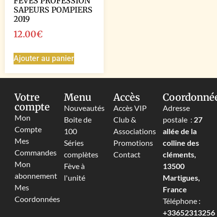
FEVES PROFESSION
SAPEURS POMPIERS
2019
12.00
€
Ajouter au panier
Votre
Menu
Accès
Coordonné
compte
Nouveautés
Accès VIP
Adresse
Mon
Boite de
Club &
postale :
27
Compte
100
Associations
allée de la
Mes
Séries
Promotions
colline des
Commandes
complètes
Contact
cléments,
Mon
Fève à
13500
abonnement
l'unité
Martigues,
Mes
France
Coordonnées
Téléphone :
+33652313256‬