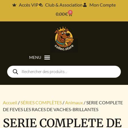
Accès VIP
Club & Association
Mon Compte
0
0.00
€
Accueil
/
SÉRIES COMPLÈTES
/
Animaux
/ SERIE COMPLETE
DE FEVES LES RACES DE VACHES-BRILLANTES
SERIE COMPLETE DE