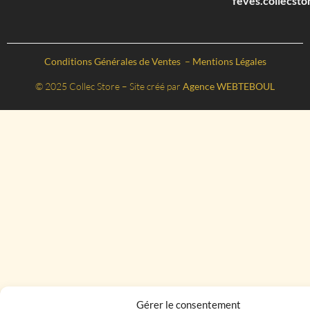
feves.collecst
Conditions Générales de Ventes
–
Mentions Légales
© 2025 Collec Store – Site créé par
Agence WEBTEBOUL
Gérer le consentement