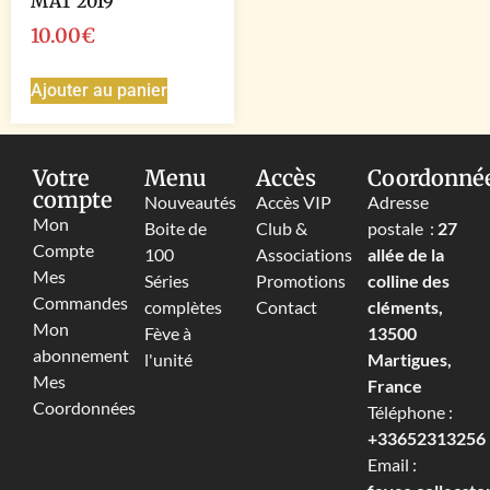
MAT 2019
10.00
€
Ajouter au panier
Votre
Menu
Accès
Coordonné
compte
Nouveautés
Accès VIP
Adresse
Mon
Boite de
Club &
postale :
27
Compte
100
Associations
allée de la
Mes
Séries
Promotions
colline des
Commandes
complètes
Contact
cléments,
Mon
Fève à
13500
abonnement
l'unité
Martigues,
Mes
France
Coordonnées
Téléphone :
+33652313256‬
Email :