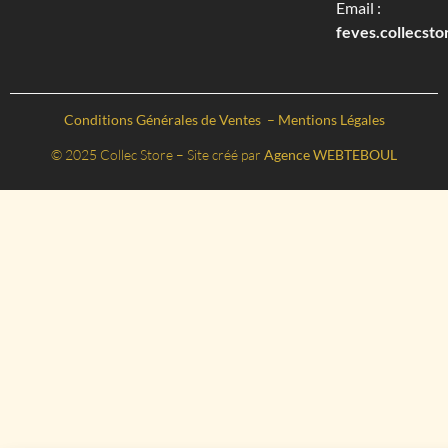
Email :
feves.collecst
Conditions Générales de Ventes
–
Mentions Légales
© 2025 Collec Store – Site créé par
Agence WEBTEBOUL