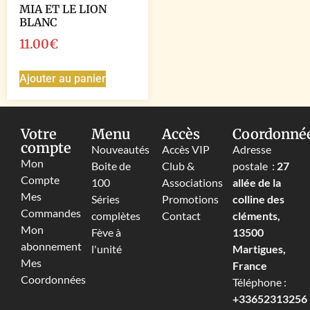
MIA ET LE LION
BLANC
11.00
€
Ajouter au panier
Votre
Menu
Accès
Coordonné
compte
Nouveautés
Accès VIP
Adresse
Mon
Boite de
Club &
postale :
27
Compte
100
Associations
allée de la
Mes
Séries
Promotions
colline des
Commandes
complètes
Contact
cléments,
Mon
Fève à
13500
abonnement
l'unité
Martigues,
Mes
France
Coordonnées
Téléphone :
+33652313256‬