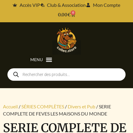
Accès VIP
Club & Association
Mon Compte
0
0.00
€
Accueil
/
SÉRIES COMPLÈTES
/
Divers et Pub
/ SERIE
COMPLETE DE FEVES LES MAISONS DU MONDE
SERIE COMPLETE DE