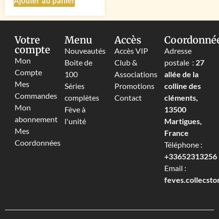
Ajouter au panier
Votre
Menu
Accès
Coordonné
compte
Nouveautés
Accès VIP
Adresse
Mon
Boite de
Club &
postale :
27
Compte
100
Associations
allée de la
Mes
Séries
Promotions
colline des
Commandes
complètes
Contact
cléments,
Mon
Fève à
13500
abonnement
l'unité
Martigues,
Mes
France
Coordonnées
Téléphone :
+33652313256‬
Email :
feves.collecst