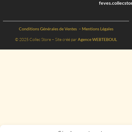
feves.collecst
Conditions Générales de Ventes
–
Mentions Légales
© 2025 Collec Store – Site créé par
Agence WEBTEBOUL