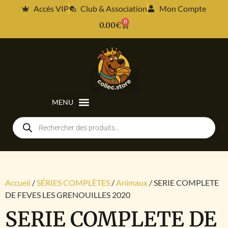
Accès VIP
Club & Association
Mon Compte
0
0.00
€
Accueil
/
SÉRIES COMPLÈTES
/
Animaux
/ SERIE COMPLETE
DE FEVES LES GRENOUILLES 2020
SERIE COMPLETE DE