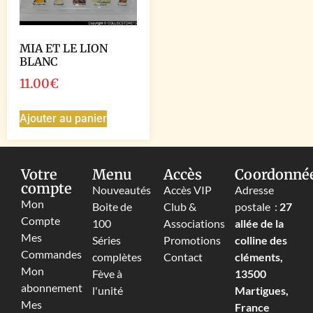
MIA ET LE LION
BLANC
11.00
€
Ajouter au panier
Votre
Menu
Accès
Coordonné
compte
Nouveautés
Accès VIP
Adresse
Mon
Boite de
Club &
postale :
27
Compte
100
Associations
allée de la
Mes
Séries
Promotions
colline des
Commandes
complètes
Contact
cléments,
Mon
Fève à
13500
abonnement
l'unité
Martigues,
Mes
France