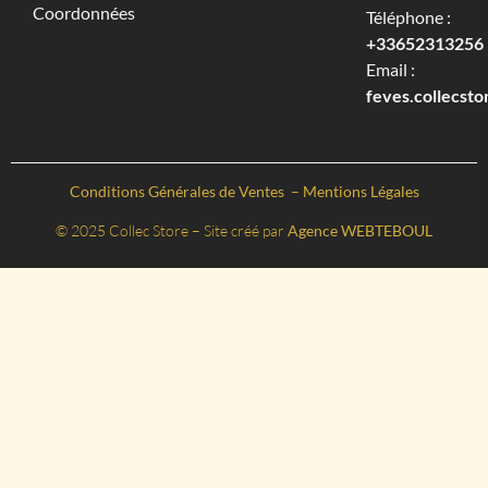
Coordonnées
Téléphone :
+33652313256‬
Email :
feves.collecst
Conditions Générales de Ventes
–
Mentions Légales
© 2025 Collec Store – Site créé par
Agence WEBTEBOUL