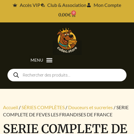
Accès VIP
Club & Association
Mon Compte
0
0.00
€
Accueil
/
SÉRIES COMPLÈTES
/
Douceurs et sucreries
/ SERIE
COMPLETE DE FEVES LES FRIANDISES DE FRANCE
SERIE COMPLETE DE