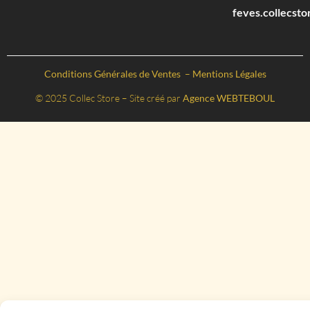
feves.collecst
Conditions Générales de Ventes
–
Mentions Légales
© 2025 Collec Store – Site créé par
Agence WEBTEBOUL