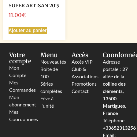
SUPER ARTISAN 2019
11.00
€
Ajouter au panier
Votre
Menu
Accès
Coordonné
compte
Nouveautés
Accès VIP
Adresse
Mon
Boite de
Club &
postale :
27
Compte
100
Associations
allée de la
Mes
Séries
Promotions
colline des
Commandes
complètes
Contact
cléments,
Mon
Fève à
13500
abonnement
l'unité
Martigues,
Mes
France
Coordonnées
Téléphone :
+33652313256‬
Email :