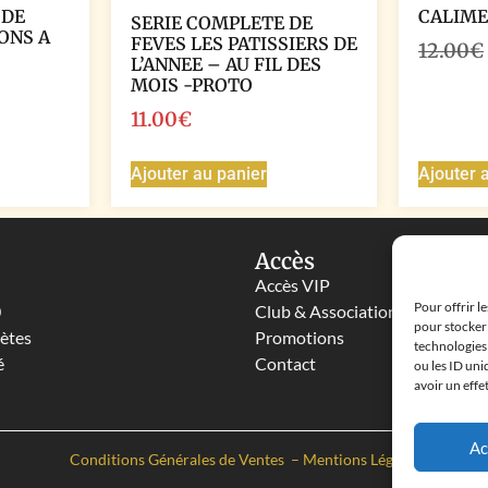
 DE
CALIME
SERIE COMPLETE DE
ONS A
FEVES LES PATISSIERS DE
12.00
€
L’ANNEE – AU FIL DES
MOIS -PROTO
11.00
€
Ajouter au panier
Ajouter 
Accès
Accès VIP
Pour offrir l
0
Club & Associations
pour stocker 
lètes
Promotions
technologies
é
Contact
ou les ID uni
avoir un effe
Ac
Conditions Générales de Ventes
–
Mentions Légales