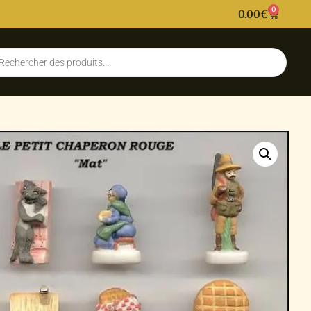
0
0.00
€