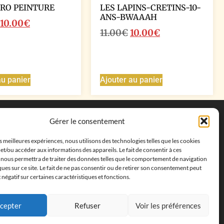
RO PEINTURE
LES LAPINS-CRETINS-10-
ANS-BWAAAH
10.00
€
11.00
€
10.00
€
au panier
Ajouter au panier
Coordonnées
Gérer le consentement
Adresse postale :
27 allée de la colline des
es meilleures expériences, nous utilisons des technologies telles que les cookies
cléments, 13500 Martigues, France
et/ou accéder aux informations des appareils. Le fait de consentir à ces
Téléphone : ‭
+33652313256‬
 nous permettra de traiter des données telles que le comportement de navigation
Email :
feves.collecstore@gmail.com
ques sur ce site. Le fait de ne pas consentir ou de retirer son consentement peut
t négatif sur certaines caractéristiques et fonctions.
cepter
Refuser
Voir les préférences