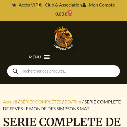
Accès VIP
Club & Association
Mon Compte
0
0.00
€
Accueil
/
SÉRIES COMPLÈTES
/
BD/Film
/ SERIE COMPLETE
DE FEVES LE MONDE DES SIMPSONS MAT
SERIE COMPLETE DE