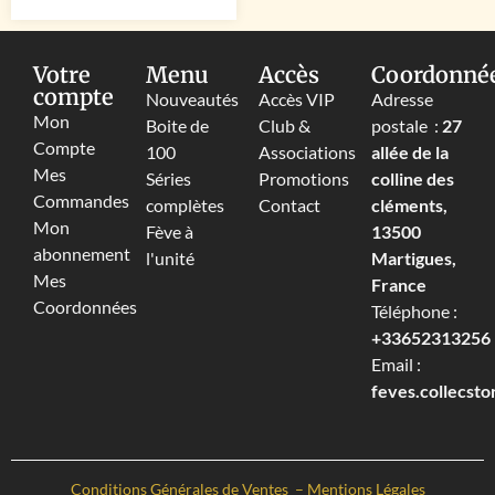
Votre
Menu
Accès
Coordonné
compte
Nouveautés
Accès VIP
Adresse
Mon
Boite de
Club &
postale :
27
Compte
100
Associations
allée de la
Mes
Séries
Promotions
colline des
Commandes
complètes
Contact
cléments,
Mon
Fève à
13500
abonnement
l'unité
Martigues,
Mes
France
Coordonnées
Téléphone :
+33652313256‬
Email :
feves.collecst
Conditions Générales de Ventes
–
Mentions Légales