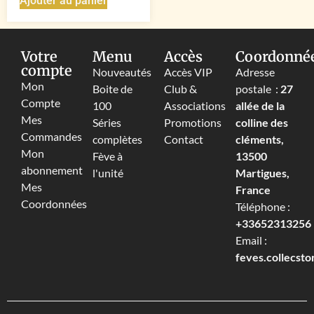
Ajouter au panier
Votre
Menu
Accès
Coordonné
compte
Nouveautés
Accès VIP
Adresse
Mon
Boite de
Club &
postale :
27
Compte
100
Associations
allée de la
Mes
Séries
Promotions
colline des
Commandes
complètes
Contact
cléments,
Mon
Fève à
13500
abonnement
l'unité
Martigues,
Mes
France
Coordonnées
Téléphone :
+33652313256‬
Email :
feves.collecst