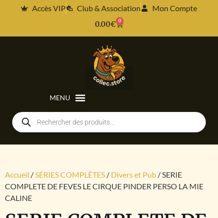
Accès VIP
Club & Association
Mon Compte
0
0.00
€
Accueil
/
SÉRIES COMPLÈTES
/
Divers et Pub
/ SERIE
COMPLETE DE FEVES LE CIRQUE PINDER PERSO LA MIE
CALINE