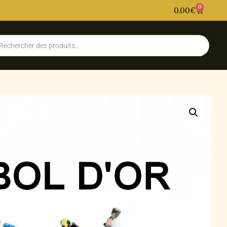
0
0.00
€