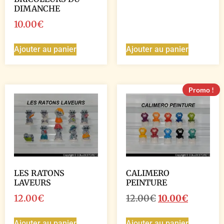
DIMANCHE
10.00
€
Ajouter au panier
Ajouter au panier
Promo !
LES RATONS
CALIMERO
LAVEURS
PEINTURE
12.00
€
12.00
€
10.00
€
Ajouter au panier
Ajouter au panier