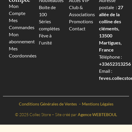
Nouveautés
Accès VIP
Adresse
Mon
Boite de
Club &
postale :
27
Compte
100
Associations
allée de la
Mes
Séries
Promotions
colline des
Commandes
complètes
Contact
cléments,
Mon
Fève à
13500
abonnement
l'unité
Martigues,
Mes
France
Coordonnées
Téléphone :
+33652313256‬
Email :
feves.collecst
Conditions Générales de Ventes
–
Mentions Légales
© 2025 Collec Store – Site créé par
Agence WEBTEBOUL