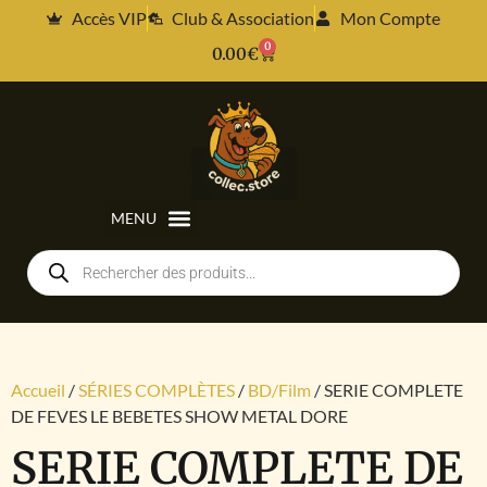
Accès VIP
Club & Association
Mon Compte
0
0.00
€
Accueil
/
SÉRIES COMPLÈTES
/
BD/Film
/ SERIE COMPLETE
DE FEVES LE BEBETES SHOW METAL DORE
SERIE COMPLETE DE