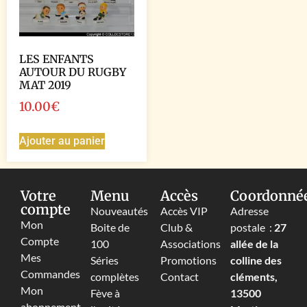
LES ENFANTS
AUTOUR DU RUGBY
MAT 2019
10.00
€
Ajouter au panier
Votre
Menu
Accès
Coordonné
compte
Nouveautés
Accès VIP
Adresse
Mon
Boite de
Club &
postale :
27
Compte
100
Associations
allée de la
Mes
Séries
Promotions
colline des
Commandes
complètes
Contact
cléments,
Mon
Fève à
13500
abonnement