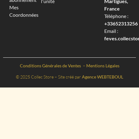
l'unité
Martigues,
Mes
France
Coordonnées
Téléphone :
+33652313256‬
Email :
feves.collecst
Conditions Générales de Ventes
–
Mentions Légales
© 2025 Collec Store – Site créé par
Agence WEBTEBOUL