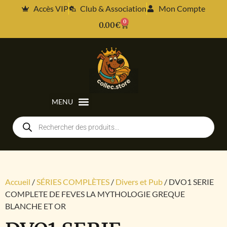
Accès VIP
Club & Association
Mon Compte
0
0.00
€
Accueil
/
SÉRIES COMPLÈTES
/
Divers et Pub
/ DVO1 SERIE
COMPLETE DE FEVES LA MYTHOLOGIE GREQUE
BLANCHE ET OR