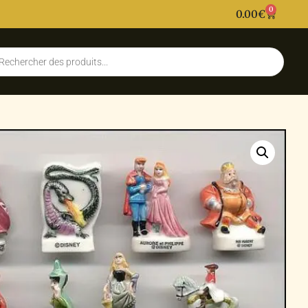
0
0.00
€