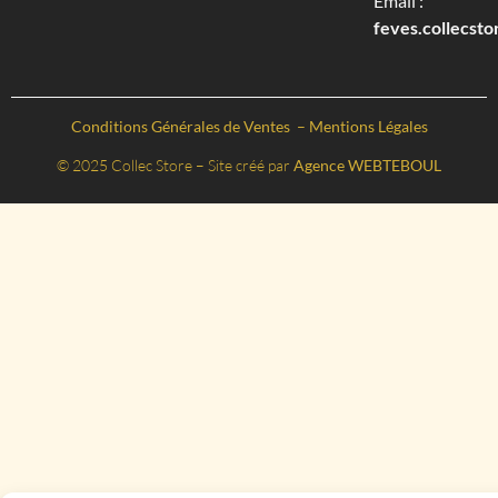
Email :
feves.collecst
Conditions Générales de Ventes
–
Mentions Légales
© 2025 Collec Store – Site créé par
Agence WEBTEBOUL