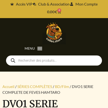
Accès VIP
Club & Association
Mon Compte
0
0.00
€
Accueil
/
SÉRIES COMPLÈTES
/
BD/Film
/ DVO1 SERIE
COMPLETE DE FEVES HAMTARO
DVO1 SERIE