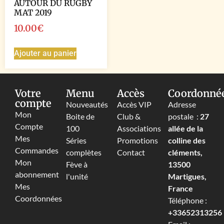
AUTOUR DU RUGBY
MAT 2019
10.00
€
Ajouter au panier
Votre
Menu
Accès
Coordonné
compte
Nouveautés
Accès VIP
Adresse
Mon
Boite de
Club &
postale :
27
Compte
100
Associations
allée de la
Mes
Séries
Promotions
colline des
Commandes
complètes
Contact
cléments,
Mon
Fève à
13500
abonnement
l'unité
Martigues,
Mes
France
Coordonnées
Téléphone :
+33652313256‬