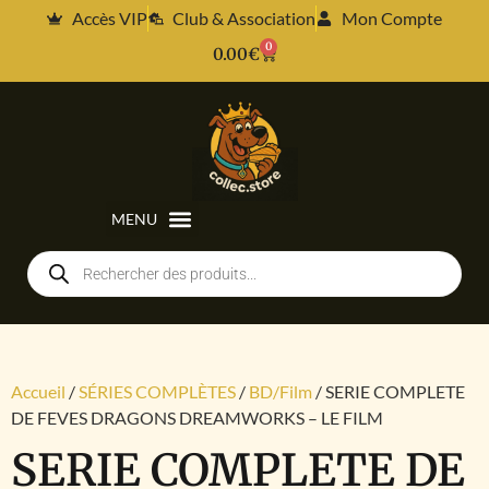
Accès VIP
Club & Association
Mon Compte
0
0.00
€
Accueil
/
SÉRIES COMPLÈTES
/
BD/Film
/ SERIE COMPLETE
DE FEVES DRAGONS DREAMWORKS – LE FILM
SERIE COMPLETE DE