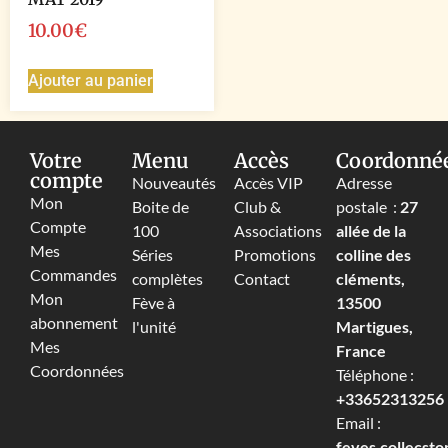
10.00
€
Ajouter au panier
Votre
Menu
Accès
Coordonné
compte
Nouveautés
Accès VIP
Adresse
Mon
Boite de
Club &
postale :
27
Compte
100
Associations
allée de la
Mes
Séries
Promotions
colline des
Commandes
complètes
Contact
cléments,
Mon
Fève à
13500
abonnement
l'unité
Martigues,
Mes
France
Coordonnées
Téléphone :
+33652313256‬
Email :
feves.collecst